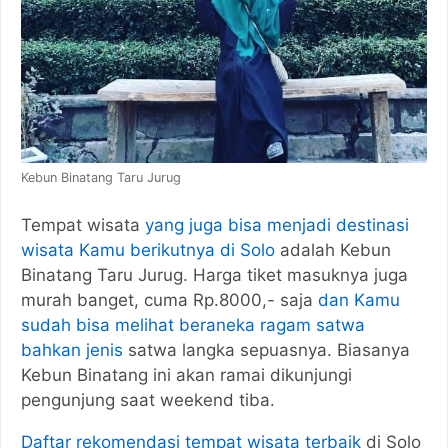
Kebun Binatang Taru Jurug
Tempat wisata
yang juga bisa menjadi destinasi
wisata Kamu berikutnya di Solo
adalah Kebun
Binatang Taru Jurug. Harga tiket masuknya juga
murah banget, cuma Rp.8000,- saja
dan Kamu
sudah bisa melihat beraneka ragam satwa
bahkan jenis
satwa langka sepuasnya. Biasanya
Kebun Binatang ini akan ramai dikunjungi
pengunjung saat weekend tiba.
Daftar rekomendasi tempat wisata terbaik
di Solo