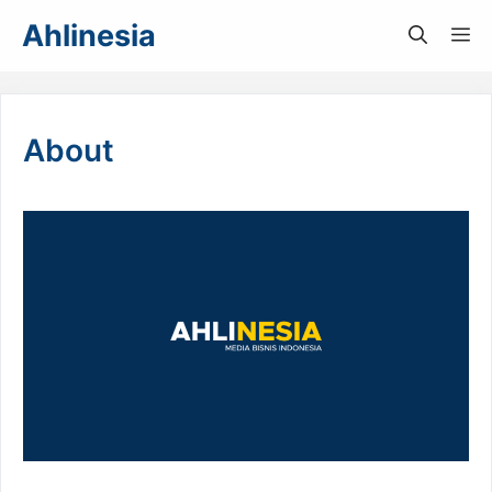
Langsung
Ahlinesia
M
ke
isi
About