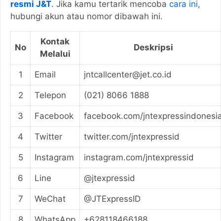
resmi J&T
. Jika kamu tertarik mencoba
cara ini
,
hubungi akun atau nomor dibawah ini.
Kontak
No
Deskripsi
Melalui
1
Email
jntcallcenter@jet.co.id
2
Telepon
(021) 8066 1888
3
Facebook
facebook.com/jntexpressindonesi
4
Twitter
twitter.com/jntexpressid
5
Instagram
instagram.com/jntexpressid
6
Line
@jtexpressid
7
WeChat
@JTExpressID
8
WhatsApp
+628118466188