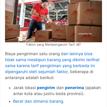
Faktor yang Mempengaruhi Tarif J&T
Biaya pengiriman satu orang
dan lainnya bisa
tidak sama meskipun barang yang dikirim terlihat
sama karena tarif pengiriman yang berbeda ini
dipengaruhi oleh sejumlah faktor
, beberapa di
antaranya adalah berikut:
Jarak lokasi
pengirim
dan
penerima
(apakah
antar kota atau justru beda provinsi).
Berat dan dimensi barang
.