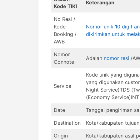
Keterangan
Kode TIKI
No Resi /
Kode
Nomor unik 10 digit a
Booking /
dikirimkan untuk mela
AWB
Nomor
Adalah
nomor resi
/AWB
Connote
Kode unik yang digun
yang digunakan custo
Service
Night Service)TDS (Tw
(Economy Service)INT (
Date
Tanggal pengiriman s
Destination
Kota/kabupaten tujuan
Origin
Kota/kabupaten asal p