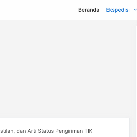
Beranda
Ekspedisi
NCS
na
aCommerce
argo
Lion Parcel
press
Indah Logistik
nd
Sen Hong
Express
Istilah, dan Arti Status Pengiriman TIKI