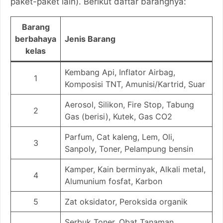
paket-paket lain). Berikut daftar barangnya:
Barang
berbahaya
Jenis Barang
kelas
Kembang Api, Inflator Airbag,
1
Komposisi TNT, Amunisi/Kartrid, Suar
Aerosol, Silikon, Fire Stop, Tabung
2
Gas (berisi), Kutek, Gas CO2
Parfum, Cat kaleng, Lem, Oli,
3
Sanpoly, Toner, Pelampung bensin
Kamper, Kain berminyak, Alkali metal,
4
Alumunium fosfat, Karbon
5
Zat oksidator, Peroksida organik
Serbuk Toner, Obat Tanaman,