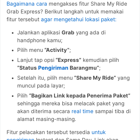
Bagaimana cara
mengakses fitur Share My Ride
Grab Express? Berikut langkah untuk memakai
fitur tersebut
agar mengetahui lokasi paket:
Jalankan aplikasi
Grab
yang ada di
handphone kamu;
Pilih menu
“Activity”
;
Lanjut tap opsi
“Express”
kemudian pilih
“Status
Pengiriman
Barangmu”
;
Setelah itu, pilih menu
“Share My Ride”
yang
muncul pada layar;
Pilih
“Bagikan Link kepada Penerima Paket”
sehingga mereka bisa melacak paket yang
akan diterima secara
real time
sampai tiba di
alamat masing-masing.
Fitur pelacakan tersebut tersedia
untuk
pengiriman
Instant dan Same Day. Link akan