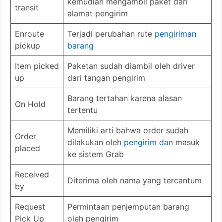
kemudian mengambil paket dari
transit
alamat pengirim
Enroute
Terjadi perubahan rute
pengiriman
pickup
barang
Item picked
Paketan sudah diambil oleh driver
up
dari tangan pengirim
Barang tertahan karena alasan
On Hold
tertentu
Memiliki arti bahwa order sudah
Order
dilakukan oleh
pengirim dan
masuk
placed
ke sistem Grab
Received
Diterima oleh nama yang tercantum
by
Request
Permintaan penjemputan barang
Pick Up
oleh pengirim