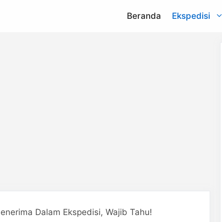
Beranda
Ekspedisi
NCS
na
aCommerce
argo
Lion Parcel
press
Indah Logistik
nd
Sen Hong
Express
enerima Dalam Ekspedisi, Wajib Tahu!