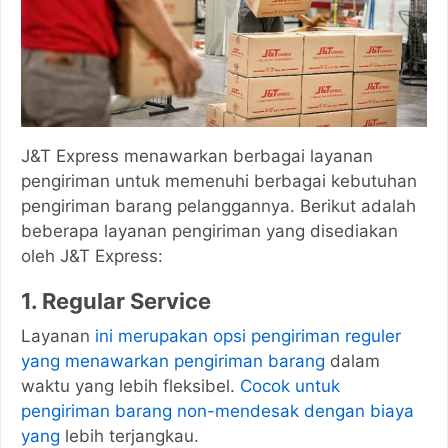
J&T Express menawarkan berbagai layanan
pengiriman untuk memenuhi berbagai kebutuhan
pengiriman barang pelanggannya. Berikut adalah
beberapa layanan pengiriman yang disediakan
oleh J&T Express:
1. Regular Service
Layanan
ini merupakan opsi pengiriman reguler
yang menawarkan pengiriman barang
dalam
waktu yang lebih fleksibel.
Cocok untuk
pengiriman barang non-mendesak dengan biaya
yang
lebih terjangkau.