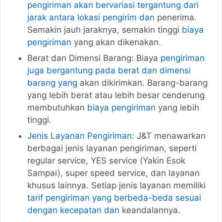
pengiriman akan bervariasi tergantung dari
jarak antara lokasi pengirim dan
penerima.
Semakin jauh jaraknya, semakin tinggi
biaya
pengiriman
yang akan dikenakan.
Berat dan Dimensi Barang: Biaya
pengiriman
juga bergantung pada berat dan dimensi
barang yang
akan dikirimkan. Barang-barang
yang lebih berat atau lebih besar cenderung
membutuhkan
biaya pengiriman
yang lebih
tinggi.
Jenis Layanan Pengiriman:
J&T menawarkan
berbagai jenis layanan pengiriman, seperti
regular service, YES service (Yakin Esok
Sampai), super speed service, dan layanan
khusus lainnya. Setiap jenis layanan memiliki
tarif pengiriman yang berbeda-beda sesuai
dengan kecepatan dan
keandalannya.