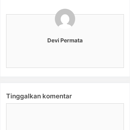
Devi Permata
Tinggalkan komentar
Komentar