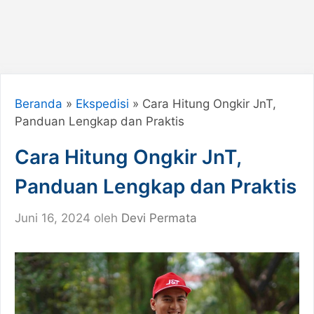
Beranda
»
Ekspedisi
»
Cara Hitung Ongkir JnT,
Panduan Lengkap dan Praktis
Cara Hitung Ongkir JnT,
Panduan Lengkap dan Praktis
Juni 16, 2024
oleh
Devi Permata