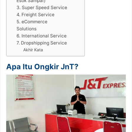
Esok Sampai)
3. Super Speed Service
4. Freight Service
5. eCommerce
Solutions
6. International Service
7. Dropshipping Service
Akhir Kata
Apa Itu Ongkir JnT?