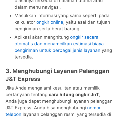
biasanya tersedia di halaman utama atau
dalam menu navigasi.
Masukkan informasi yang sama seperti pada
kalkulator
ongkir online
, yaitu asal dan tujuan
pengiriman serta berat barang.
Aplikasi akan menghitung
ongkir secara
otomatis dan menampilkan estimasi biaya
pengiriman untuk berbagai jenis layanan
yang
tersedia.
3. Menghubungi Layanan Pelanggan
J&T Express
Jika Anda mengalami kesulitan atau memiliki
pertanyaan tentang
cara hitung ongkir JnT
,
Anda juga dapat menghubungi layanan pelanggan
J&T Express. Anda bisa menghubungi
nomor
telepon
layanan pelanggan resmi yang tersedia di