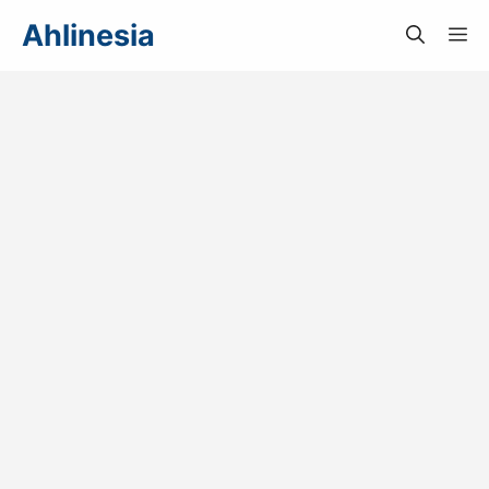
Langsung
Ahlinesia
M
ke
isi