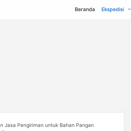
Beranda
Ekspedisi
NCS
na
aCommerce
argo
Lion Parcel
press
Indah Logistik
nd
Sen Hong
Express
 Jasa Pengiriman untuk Bahan Pangan