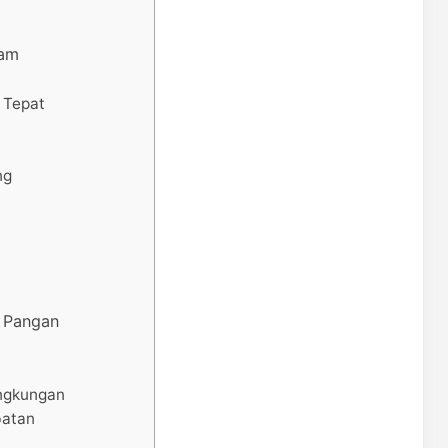
lam
 Tepat
ng
 Pangan
ingkungan
batan