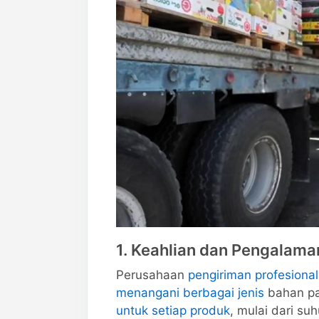
1. Keahlian dan Pengalama
Perusahaan
pengiriman profesiona
menangani berbagai jenis
bahan pa
untuk setiap produk
, mulai dari s