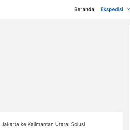
Beranda
Ekspedisi
NCS
na
aCommerce
argo
Lion Parcel
press
Indah Logistik
nd
Sen Hong
Express
 Jakarta ke Kalimantan Utara: Solusi