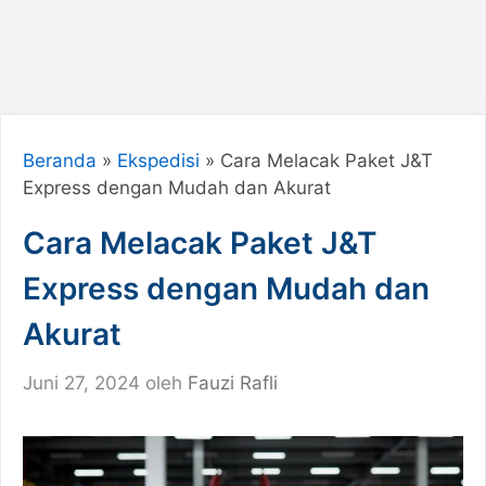
Beranda
»
Ekspedisi
»
Cara Melacak Paket J&T
Express dengan Mudah dan Akurat
Cara Melacak Paket J&T
Express dengan Mudah dan
Akurat
Juni 27, 2024
oleh
Fauzi Rafli