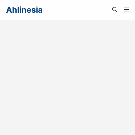
Langsung
Ahlinesia
M
ke
isi