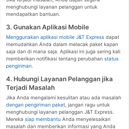
menghubungi layanan pelanggan untuk
mendapatkan bantuan.
3. Gunakan Aplikasi Mobile
Menggunakan aplikasi mobile J&T Express
dapat
memudahkan Anda dalam melacak paket kapan
saja dan di mana saja. Aplikasi ini juga sering kali
memberikan notifikasi tentang perubahan
status
pengiriman
.
4. Hubungi Layanan Pelanggan jika
Terjadi Masalah
Jika Anda mengalami kesulitan atau ada masalah
dengan pengiriman paket
, jangan ragu untuk
menghubungi layanan pelanggan J&T Express.
Mereka
siap membantu
Anda menyelesaikan
masalah dan memberikan informasi yang Anda