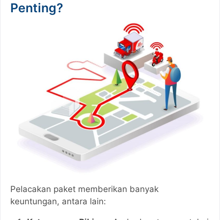
Penting?
Pelacakan paket memberikan banyak
keuntungan, antara lain: