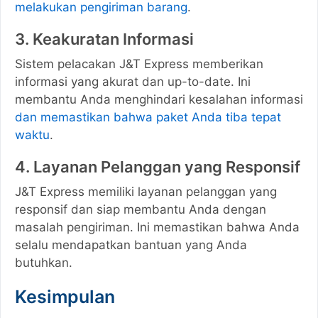
melakukan pengiriman barang
.
3. Keakuratan Informasi
Sistem pelacakan J&T Express memberikan
informasi yang akurat dan up-to-date. Ini
membantu Anda menghindari kesalahan informasi
dan memastikan bahwa paket Anda tiba tepat
waktu
.
4. Layanan Pelanggan yang Responsif
J&T Express memiliki layanan pelanggan yang
responsif dan siap membantu Anda dengan
masalah pengiriman. Ini memastikan bahwa Anda
selalu mendapatkan bantuan yang Anda
butuhkan.
Kesimpulan