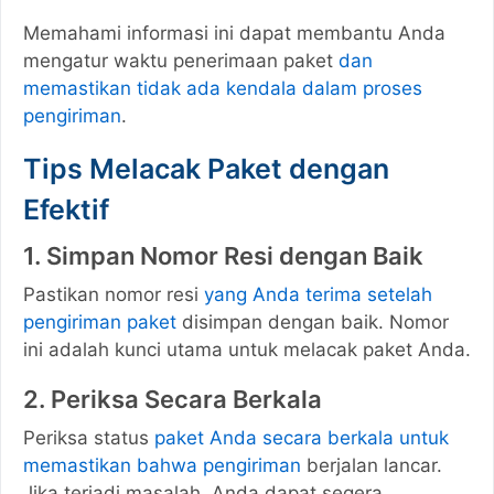
Memahami informasi ini dapat membantu Anda
mengatur waktu penerimaan paket
dan
memastikan tidak ada kendala dalam proses
pengiriman
.
Tips Melacak Paket dengan
Efektif
1. Simpan Nomor Resi dengan Baik
Pastikan nomor resi
yang Anda terima setelah
pengiriman paket
disimpan dengan baik. Nomor
ini adalah kunci utama untuk melacak paket Anda.
2. Periksa Secara Berkala
Periksa status
paket Anda secara berkala untuk
memastikan bahwa pengiriman
berjalan lancar.
Jika terjadi masalah, Anda dapat segera