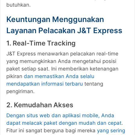
butuhkan.
Keuntungan Menggunakan
Layanan Pelacakan J&T Express
1. Real-Time Tracking
J&T Express menawarkan pelacakan real-time
yang memungkinkan Anda mengetahui posisi
paket setiap saat. Ini memberikan ketenangan
pikiran
dan memastikan Anda selalu
mendapatkan informasi terbaru
tentang
pengiriman.
2. Kemudahan Akses
Dengan situs web dan aplikasi mobile, Anda
dapat melacak paket dengan mudah dan cepat
.
Fitur ini sangat berguna bagi mereka
yang sering