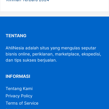
TENTANG
AhliNesia adalah situs yang mengulas seputar
bisnis online, periklanan, marketplace, ekspedisi,
dan tips sukses berjualan.
INFORMASI
Tentang Kami
Privacy Policy
Terms of Service