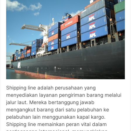
Shipping line adalah perusahaan yang
menyediakan layanan pengiriman barang melalui
jalur laut. Mereka bertanggung jawab
mengangkut barang dari satu pelabuhan ke
pelabuhan lain menggunakan kapal kargo.
Shipping line memainkan peran vital dalam