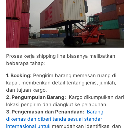
Proses kerja shipping line biasanya melibatkan
beberapa tahap:
1. Booking
: Pengirim barang memesan ruang di
kapal, memberikan detail tentang jenis, jumlah,
dan tujuan kargo.
2. Pengumpulan Barang:
Kargo dikumpulkan dari
lokasi pengirim dan diangkut ke pelabuhan.
3. Pengemasan dan Penandaan:
Barang
dikemas dan diberi tanda sesuai standar
internasional untuk
memudahkan identifikasi dan