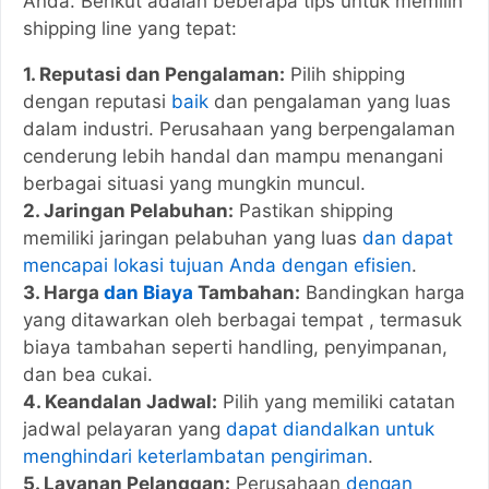
Anda. Berikut adalah beberapa tips untuk memilih
shipping line yang tepat:
1. Reputasi dan Pengalaman:
Pilih shipping
dengan reputasi
baik
dan pengalaman yang luas
dalam industri. Perusahaan yang berpengalaman
cenderung lebih handal dan mampu menangani
berbagai situasi yang mungkin muncul.
2. Jaringan Pelabuhan:
Pastikan shipping
memiliki jaringan pelabuhan yang luas
dan dapat
mencapai lokasi tujuan Anda dengan efisien
.
3. Harga
dan Biaya
Tambahan:
Bandingkan harga
yang ditawarkan oleh berbagai tempat , termasuk
biaya tambahan seperti handling, penyimpanan,
dan bea cukai.
4. Keandalan Jadwal:
Pilih yang memiliki catatan
jadwal pelayaran yang
dapat diandalkan untuk
menghindari keterlambatan pengiriman
.
5. Layanan Pelanggan:
Perusahaan
dengan