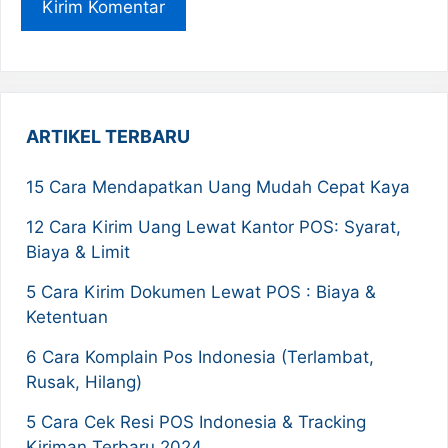
ARTIKEL TERBARU
15 Cara Mendapatkan Uang Mudah Cepat Kaya
12 Cara Kirim Uang Lewat Kantor POS: Syarat,
Biaya & Limit
5 Cara Kirim Dokumen Lewat POS : Biaya &
Ketentuan
6 Cara Komplain Pos Indonesia (Terlambat,
Rusak, Hilang)
5 Cara Cek Resi POS Indonesia & Tracking
Kiriman Terbaru 2024