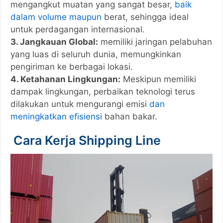
mengangkut muatan yang sangat besar,
baik
dalam volume maupun
berat, sehingga ideal
untuk perdagangan internasional.
3. Jangkauan Global:
memiliki jaringan pelabuhan
yang luas di seluruh dunia, memungkinkan
pengiriman ke berbagai lokasi.
4. Ketahanan Lingkungan:
Meskipun memiliki
dampak lingkungan, perbaikan teknologi terus
dilakukan untuk mengurangi emisi
dan
meningkatkan efisiensi
bahan bakar.
Cara Kerja Shipping Line