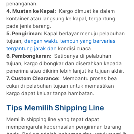
penanganan.
4. Muatan ke Kapal:
Kargo dimuat ke dalam
kontainer atau langsung ke kapal, tergantung
pada jenis barang.
5. Pengiriman:
Kapal berlayar menuju pelabuhan
tujuan,
dengan waktu tempuh yang bervariasi
tergantung jarak dan
kondisi cuaca.
6. Pembongkaran:
Setibanya di pelabuhan
tujuan, kargo dibongkar dan diserahkan kepada
penerima atau dikirim lebih lanjut ke tujuan akhir.
7. Custom Clearance:
Membantu proses bea
cukai di pelabuhan tujuan untuk memastikan
kargo dapat keluar tanpa hambatan.
Tips Memilih Shipping Line
Memilih shipping line yang tepat dapat
mempengaruhi keberhasilan pengiriman barang