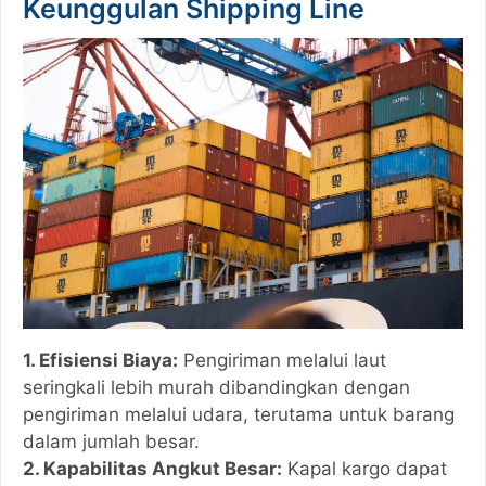
Keunggulan Shipping Line
1. Efisiensi Biaya:
Pengiriman melalui laut
seringkali lebih murah dibandingkan dengan
pengiriman melalui udara, terutama untuk barang
dalam jumlah besar.
2. Kapabilitas Angkut Besar:
Kapal kargo dapat