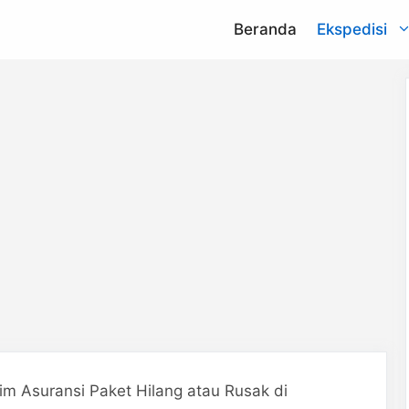
Beranda
Ekspedisi
NCS
na
aCommerce
argo
Lion Parcel
press
Indah Logistik
nd
Sen Hong
Express
m Asuransi Paket Hilang atau Rusak di