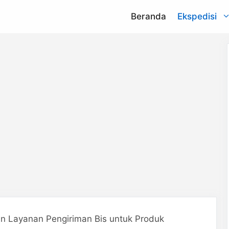
Beranda
Ekspedisi
NCS
na
aCommerce
argo
Lion Parcel
press
Indah Logistik
nd
Sen Hong
Express
 Layanan Pengiriman Bis untuk Produk