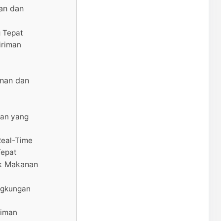
an dan
g Tepat
iriman
anan dan
an yang
Real-Time
Tepat
k Makanan
ngkungan
riman